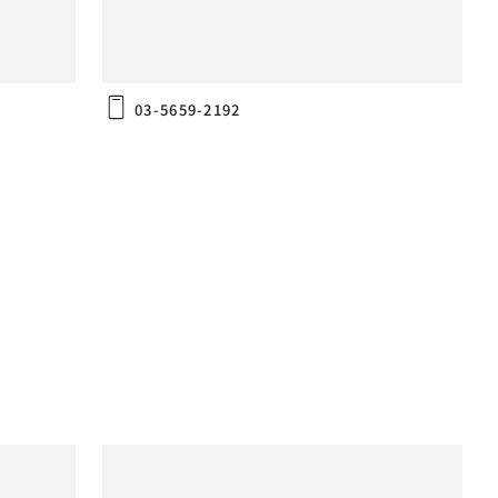
〒134-0084
東京都江戸川区東葛西9-3-6
03-5659-2192
PRO2 Ottoman
PRO2
ENJOY2