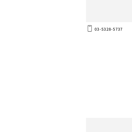
〒164-0014
東京都中野区南台5-24-13
03-5328-5737
PRO2 Ottoman