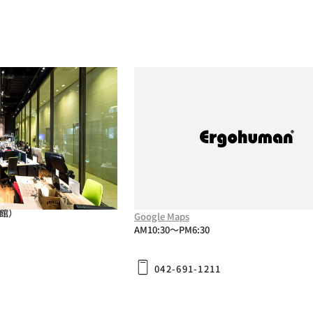
2
PRO2 Ottoman
PRO2
ENJOY2
(株)村内ファニチャーアクセス 八
新宿ショールーム
-7-1 新宿第一生命ビルディ
〒192-0012
東京都八王子市左入町787
休館）
Google Maps
AM10:30〜PM6:30
042-691-1211