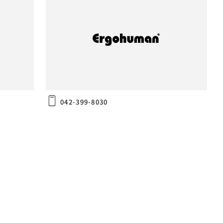
PRO2 Ottoman
(株)島忠ホームズ 東村山店
〒189-0003
東京都東村山市久米川町1-36
042-399-8030