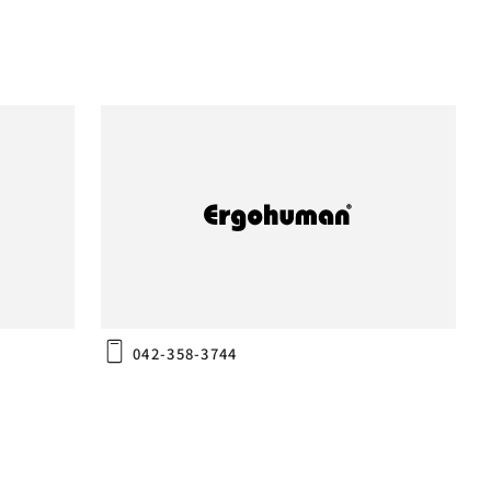
PRO2 Ottoman
王子本店
(株)島忠 府中店
〒183-0044
東京都府中市日鋼町1-26
042-358-3744