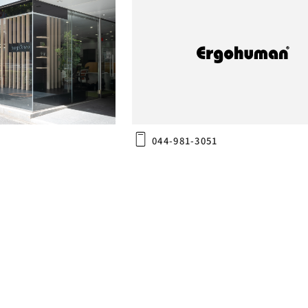
PRO2 Ottoman
ールーム
(株)島忠ホームズ 町田三輪店
〒195-0054
11 協友ビル 1F
東京都東京都町田市三輪町281-1
044-981-3051