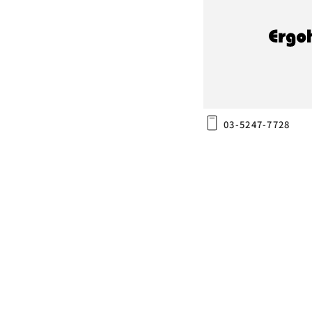
(株)島忠ホームズ 
〒132-0035
東京都江戸川区平井6-1-38
03-5247-7728