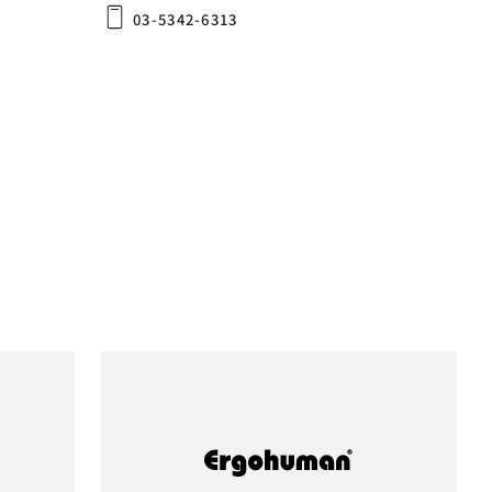
03-5342-6313
PRO2 Ottoman
(株)島忠ホームズ 葛西店