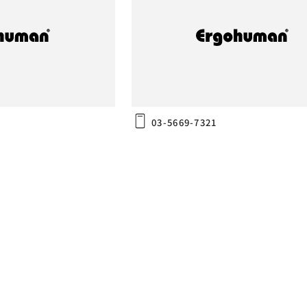
平井店
(株)島忠 江東猿江店
〒135-0003
東京都江東区猿江2-16-3
03-5669-7321